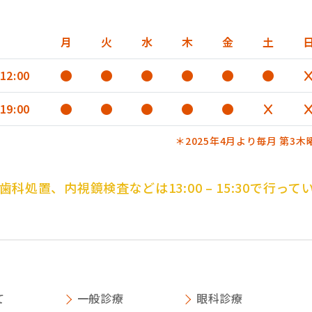
月
火
水
木
金
土
 12:00
 19:00
＊2025年4月より毎月 第3木
歯科処置、内視鏡検査などは13:00 – 15:30で行って
て
一般診療
眼科診療